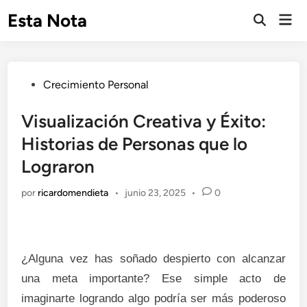
Saltar
Esta Nota
Men
al
Abrir
prin
búsqueda
contenido
Publicado
Crecimiento Personal
en
Visualización Creativa y Éxito:
Historias de Personas que lo
Lograron
por
ricardomendieta
•
junio 23, 2025
•
0
¿Alguna vez has soñado despierto con alcanzar
una meta importante? Ese simple acto de
imaginarte logrando algo podría ser más poderoso