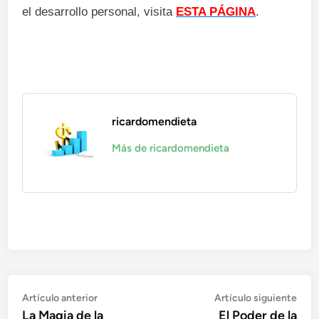
el desarrollo personal, visita
ESTA PÁGINA
.
ricardomendieta
Más de ricardomendieta
Navegación
Artículo
Artí
Artículo anterior
Artículo siguiente
anterior:
sigu
La Magia de la
El Poder de la