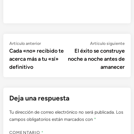
Navegación
Artículo
Artí
Artículo anterior
Artículo siguiente
anterior:
sigu
Cada «no» recibido te
El éxito se construye
de
acerca más a tu «sí»
noche a noche antes de
entradas
definitivo
amanecer
Deja una respuesta
Tu dirección de correo electrónico no será publicada.
Los
campos obligatorios están marcados con
*
COMENTARIO
*