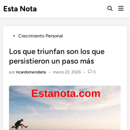
Saltar
Esta Nota
Men
al
Abrir
prin
búsqueda
contenido
Publicado
Crecimiento Personal
en
Los que triunfan son los que
persistieron un paso más
por
ricardomendieta
•
marzo 22, 2026
•
0