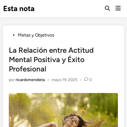
Saltar
Esta nota
Men
al
Abrir
prin
búsqueda
contenido
Publicado
Metas y Objetivos
en
La Relación entre Actitud
Mental Positiva y Éxito
Profesional
por
ricardomendieta
•
mayo 19, 2025
•
0