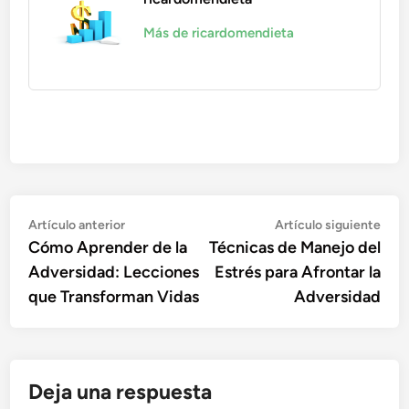
Más de ricardomendieta
Navegación
Artículo
Artí
Artículo anterior
Artículo siguiente
anterior:
sigu
Cómo Aprender de la
Técnicas de Manejo del
de
Adversidad: Lecciones
Estrés para Afrontar la
entradas
que Transforman Vidas
Adversidad
Deja una respuesta