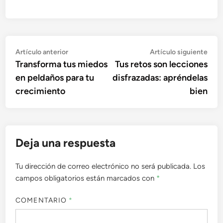
Navegación
Artículo
Artí
Artículo anterior
Artículo siguiente
anterior:
sigu
Transforma tus miedos
Tus retos son lecciones
de
en peldaños para tu
disfrazadas: apréndelas
entradas
crecimiento
bien
Deja una respuesta
Tu dirección de correo electrónico no será publicada.
Los
campos obligatorios están marcados con
*
COMENTARIO
*