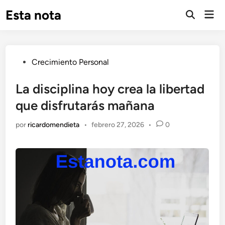
Saltar
Esta nota
Men
al
prin
contenido
Publicado
Crecimiento Personal
en
La disciplina hoy crea la libertad
que disfrutarás mañana
por
ricardomendieta
•
febrero 27, 2026
•
0