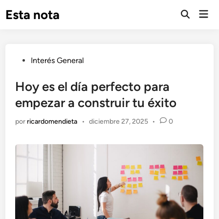
Saltar
Esta nota
Men
al
Abrir
prin
búsqueda
contenido
Publicado
Interés General
en
Hoy es el día perfecto para
empezar a construir tu éxito
por
ricardomendieta
•
diciembre 27, 2025
•
0