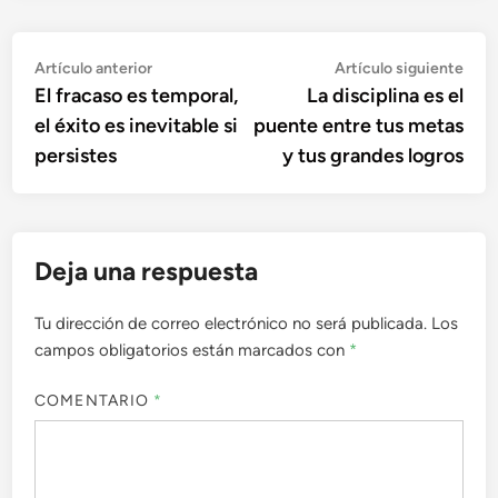
Navegación
Artículo
Artí
Artículo anterior
Artículo siguiente
anterior:
sigu
El fracaso es temporal,
La disciplina es el
de
el éxito es inevitable si
puente entre tus metas
entradas
persistes
y tus grandes logros
Deja una respuesta
Tu dirección de correo electrónico no será publicada.
Los
campos obligatorios están marcados con
*
COMENTARIO
*