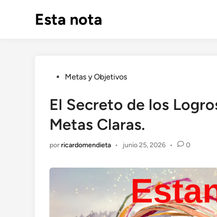
Saltar
Esta nota
al
contenido
Publicado
Metas y Objetivos
en
El Secreto de los Logros
Metas Claras.
por
ricardomendieta
•
junio 25, 2026
•
0