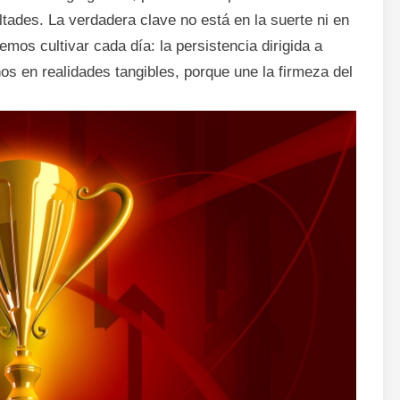
tades. La verdadera clave no está en la suerte ni en
emos cultivar cada día: la persistencia dirigida a
os en realidades tangibles, porque une la firmeza del