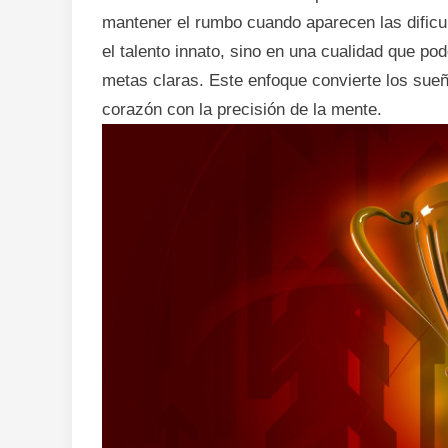
mantener el rumbo cuando aparecen las dificul
el talento innato, sino en una cualidad que pod
metas claras. Este enfoque convierte los sueñ
corazón con la precisión de la mente.