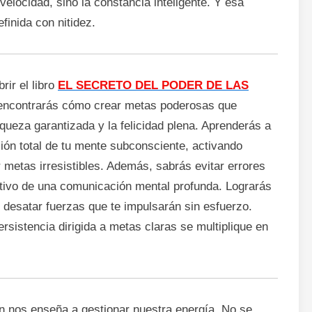
velocidad, sino la constancia inteligente. Y esa
finida con nitidez.
rir el libro
EL SECRETO DEL PODER DE LAS
 encontrarás cómo crear metas poderosas que
queza garantizada y la felicidad plena. Aprenderás a
ión total de tu mente subconsciente, activando
r metas irresistibles. Además, sabrás evitar errores
itivo de una comunicación mental profunda. Lograrás
y desatar fuerzas que te impulsarán sin esfuerzo.
ersistencia dirigida a metas claras se multiplique en
én nos enseña a gestionar nuestra energía. No se