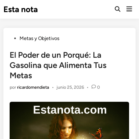
Saltar
Esta nota
Men
al
Abrir
prin
búsqueda
contenido
Publicado
Metas y Objetivos
en
El Poder de un Porqué: La
Gasolina que Alimenta Tus
Metas
por
ricardomendieta
•
junio 25, 2026
•
0