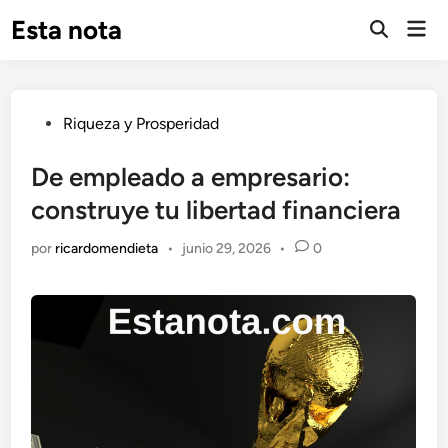
Saltar
Esta nota
Men
al
Abrir
prin
búsqueda
contenido
Publicado
Riqueza y Prosperidad
en
De empleado a empresario:
construye tu libertad financiera
por
ricardomendieta
•
junio 29, 2026
•
0