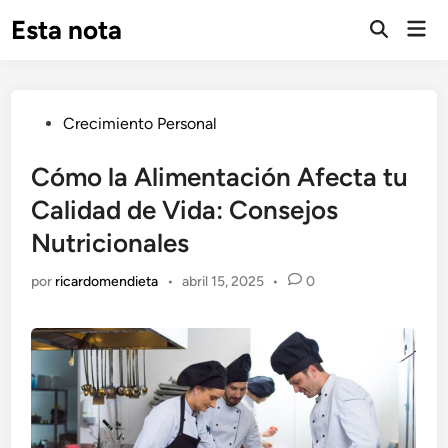
Saltar
Esta nota
Men
al
Abrir
prin
búsqueda
contenido
Publicado
Crecimiento Personal
en
Cómo la Alimentación Afecta tu
Calidad de Vida: Consejos
Nutricionales
por
ricardomendieta
•
abril 15, 2025
•
0