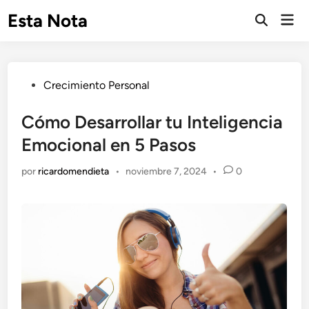
Saltar
Esta Nota
Men
al
Abrir
prin
búsqueda
contenido
Publicado
Crecimiento Personal
en
Cómo Desarrollar tu Inteligencia
Emocional en 5 Pasos
por
ricardomendieta
•
noviembre 7, 2024
•
0