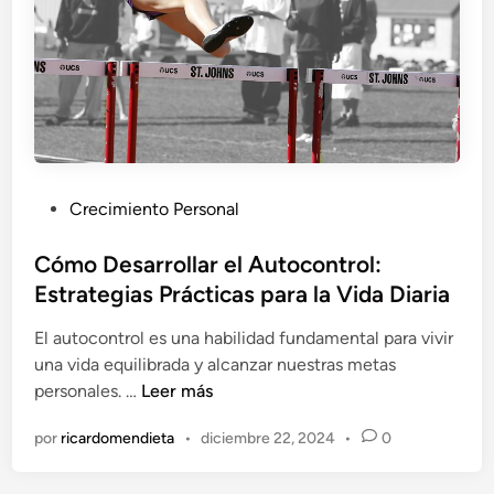
i
u
v
p
a
e
r
r
l
a
a
c
A
i
c
ó
P
Crecimiento Personal
t
n
u
i
:
b
Cómo Desarrollar el Autocontrol:
t
P
l
Estrategias Prácticas para la Vida Diaria
u
e
i
d
r
El autocontrol es una habilidad fundamental para vivir
c
C
s
una vida equilibrada y alcanzar nuestras metas
a
o
o
C
personales. …
Leer más
d
r
n
ó
o
r
a
por
ricardomendieta
•
diciembre 22, 2024
•
0
m
e
e
s
o
n
c
q