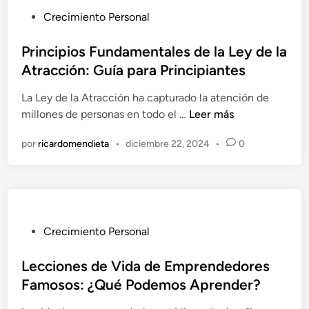
u
h
á
P
Crecimiento Personal
i
a
c
u
l
t
b
Principios Fundamentales de la Ley de la
i
i
l
Atracción: Guía para Principiantes
b
c
i
r
a
La Ley de la Atracción ha capturado la atención de
c
i
s
P
millones de personas en todo el …
Leer más
a
o
p
r
d
:
por
ricardomendieta
•
diciembre 22, 2024
•
0
a
i
o
E
r
n
e
s
a
c
n
t
l
i
r
a
p
a
V
i
P
Crecimiento Personal
t
i
o
u
e
d
s
b
Lecciones de Vida de Emprendedores
g
a
F
l
Famosos: ¿Qué Podemos Aprender?
i
D
u
i
a