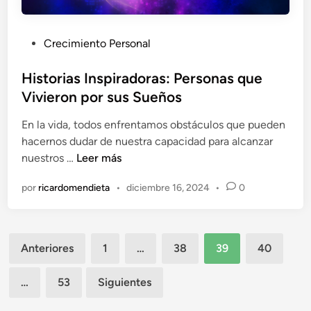
r
i
e
d
l
P
Crecimiento Personal
a
D
u
d
e
b
Historias Inspiradoras: Personas que
d
s
l
Vivieron por sus Sueños
e
e
i
É
o
En la vida, todos enfrentamos obstáculos que pueden
c
x
d
hacernos dudar de nuestra capacidad para alcanzar
a
i
e
H
nuestros …
Leer más
d
t
l
i
o
o
por
ricardomendieta
•
diciembre 16, 2024
•
0
o
s
e
M
t
n
e
o
Paginación
j
r
Anteriores
1
…
38
39
40
o
i
de
r
a
…
53
Siguientes
entradas
e
s
n
I