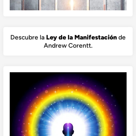
a
s
q
u
e
Descubre la
Ley de la Manifestación
de
V
i
Andrew Corentt.
v
i
e
r
o
n
p
o
r
s
u
s