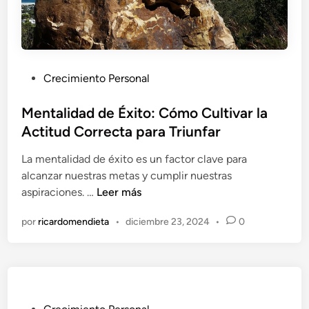
P
Crecimiento Personal
u
b
Mentalidad de Éxito: Cómo Cultivar la
l
Actitud Correcta para Triunfar
i
La mentalidad de éxito es un factor clave para
c
alcanzar nuestras metas y cumplir nuestras
a
M
aspiraciones. …
Leer más
d
e
o
por
ricardomendieta
•
diciembre 23, 2024
•
0
n
e
t
n
a
l
i
d
P