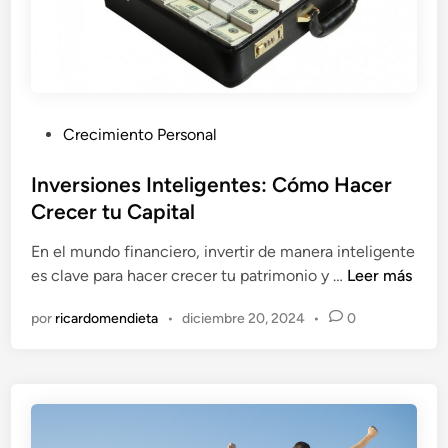
m
e
d
p
l
r
a
e
A
n
t
d
r
P
Crecimiento Personal
e
a
u
d
c
b
Inversiones Inteligentes: Cómo Hacer
o
c
l
Crecer tu Capital
r
i
i
e
En el mundo financiero, invertir de manera inteligente
ó
c
I
s
es clave para hacer crecer tu patrimonio y …
Leer más
n
a
n
F
:
d
por
ricardomendieta
•
diciembre 20, 2024
•
0
v
a
G
o
e
m
u
e
r
o
í
n
s
s
a
i
o
p
o
s
a