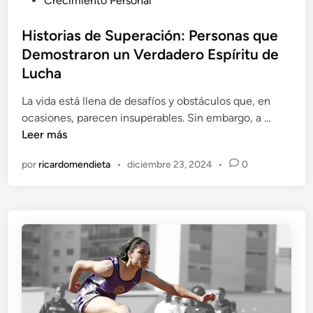
Crecimiento Personal
a
u
d
b
Historias de Superación: Personas que
d
l
Demostraron un Verdadero Espíritu de
e
i
Lucha
É
c
x
a
La vida está llena de desafíos y obstáculos que, en
i
d
H
ocasiones, parecen insuperables. Sin embargo, a …
t
o
i
Leer más
o
e
s
por
ricardomendieta
•
diciembre 23, 2024
•
0
:
n
t
C
o
ó
r
m
i
o
a
C
s
u
d
l
e
t
S