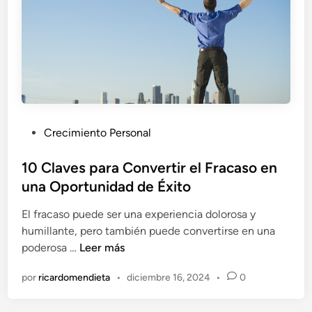
n
:
r
e
¿
a
s
Q
P
I
u
r
n
é
i
t
P
n
e
o
c
l
d
i
P
Crecimiento Personal
i
e
p
u
g
m
i
b
10 Claves para Convertir el Fracaso en
e
o
a
l
una Oportunidad de Éxito
n
s
n
i
t
A
El fracaso puede ser una experiencia dolorosa y
t
c
e
p
humillante, pero también puede convertirse en una
e
a
1
s
r
poderosa …
Leer más
s
d
0
:
e
o
por
ricardomendieta
•
diciembre 16, 2024
•
0
C
C
n
e
l
ó
d
n