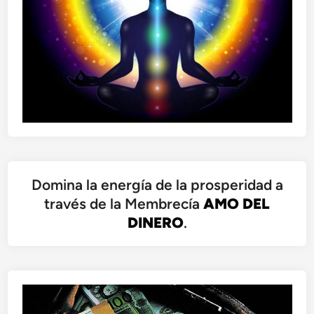
S
u
e
ñ
o
s
Domina la energía de la prosperidad a
través de la Membrecía
AMO DEL
DINERO
.