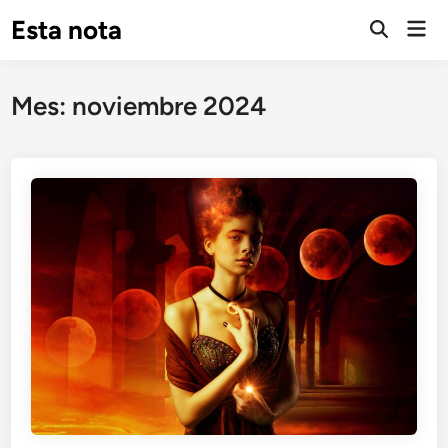
Saltar
Esta nota
Men
al
Abrir
prin
búsqueda
contenido
Mes:
noviembre 2024