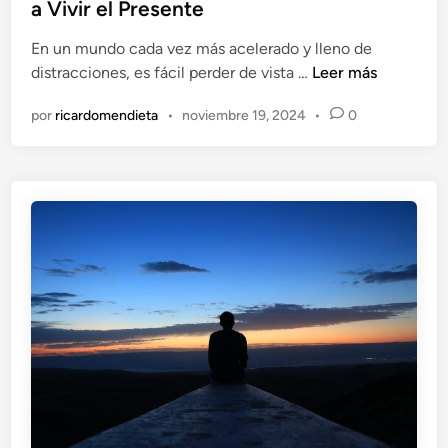
l
a Vivir el Presente
e
u
i
c
V
En un mundo cada vez más acelerado y lleno de
c
t
i
T
distracciones, es fácil perder de vista …
Leer más
a
i
d
é
d
v
a
por
ricardomendieta
•
noviembre 19, 2024
•
0
c
o
a
n
e
s
i
n
p
c
a
a
r
s
a
d
t
e
u
M
C
i
r
n
e
d
c
f
i
u
m