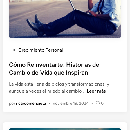
t
e
n
c
i
a
l
P
Crecimiento Personal
H
u
u
b
Cómo Reinventarte: Historias de
m
l
Cambio de Vida que Inspiran
a
i
n
La vida está llena de ciclos y transformaciones, y
c
o
C
aunque a veces el miedo al cambio …
Leer más
a
:
ó
d
C
por
ricardomendieta
•
noviembre 19, 2024
•
0
m
o
ó
o
e
m
R
n
o
e
S