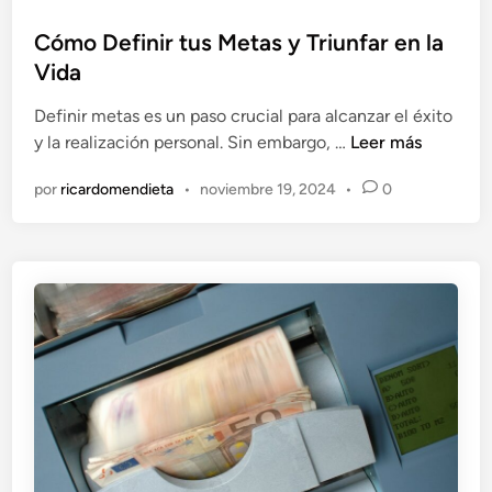
I
u
r
n
b
Cómo Definir tus Metas y Triunfar en la
a
s
l
Vida
n
p
i
s
i
Definir metas es un paso crucial para alcanzar el éxito
c
f
r
C
y la realización personal. Sin embargo, …
Leer más
a
o
a
ó
d
r
n
por
ricardomendieta
•
noviembre 19, 2024
•
0
m
o
m
o
e
a
D
n
r
e
o
f
n
i
s
n
u
i
s
r
S
t
u
u
e
s