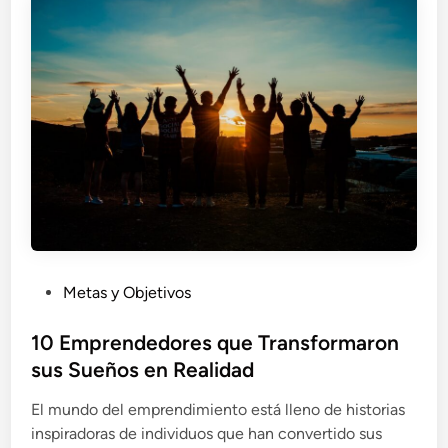
i
u
n
p
v
e
e
r
n
a
t
r
a
t
r
u
t
s
e
L
:
í
H
m
P
Metas y Objetivos
i
i
u
s
t
b
10 Emprendedores que Transformaron
t
e
l
sus Sueños en Realidad
o
s
i
r
El mundo del emprendimiento está lleno de historias
c
i
inspiradoras de individuos que han convertido sus
a
a