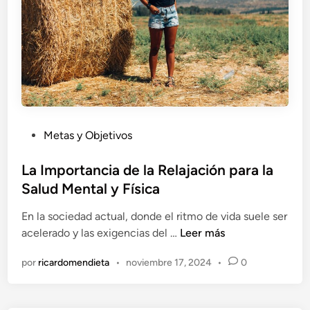
R
i
e
v
s
i
p
r
i
e
r
l
a
P
c
r
P
Metas y Objetivos
i
e
u
ó
s
b
La Importancia de la Relajación para la
n
e
l
Salud Mental y Física
p
n
i
a
t
En la sociedad actual, donde el ritmo de vida suele ser
c
r
e
L
acelerado y las exigencias del …
Leer más
a
a
a
d
R
por
ricardomendieta
•
noviembre 17, 2024
•
0
I
o
e
m
e
d
p
n
u