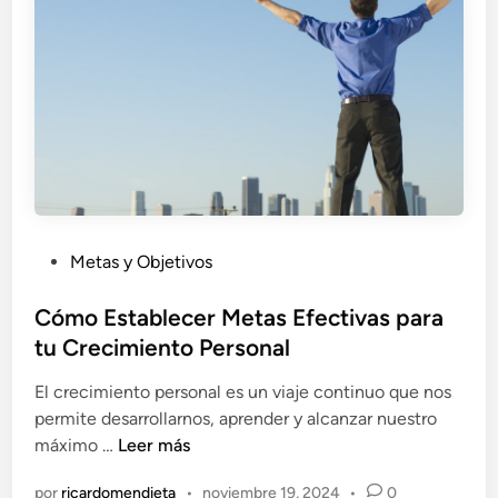
í
l
a
a
s
v
C
e
o
p
m
a
e
r
n
a
z
L
a
P
Metas y Objetivos
o
r
u
g
H
b
Cómo Establecer Metas Efectivas para
r
o
l
tu Crecimiento Personal
a
y
i
r
M
El crecimiento personal es un viaje continuo que nos
c
l
i
permite desarrollarnos, aprender y alcanzar nuestro
a
a
s
C
máximo …
Leer más
d
L
m
ó
o
i
o
por
ricardomendieta
•
noviembre 19, 2024
•
0
m