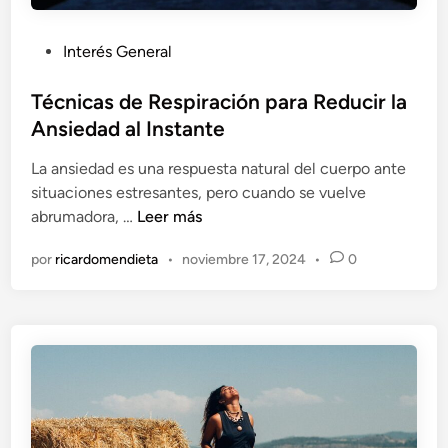
l
i
n
e
P
Interés General
e
n
u
s
t
b
Técnicas de Respiración para Reducir la
s
o
l
Ansiedad al Instante
p
P
i
a
e
La ansiedad es una respuesta natural del cuerpo ante
c
r
r
situaciones estresantes, pero cuando se vuelve
a
a
s
T
abrumadora, …
Leer más
d
A
o
é
o
p
n
por
ricardomendieta
•
noviembre 17, 2024
•
0
c
e
r
a
n
n
e
l
i
n
c
d
a
e
s
r
d
a
e
V