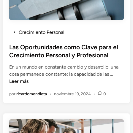
ñ
M
o
e
s
t
e
a
n
P
Crecimiento Personal
s
R
u
y
e
b
Las Oportunidades como Clave para el
T
a
l
Crecimiento Personal y Profesional
r
l
i
i
i
En un mundo en constante cambio y desarrollo, una
c
u
d
L
cosa permanece constante: la capacidad de las …
a
n
a
a
Leer más
d
f
d
s
o
a
por
ricardomendieta
•
noviembre 19, 2024
•
0
O
e
r
p
n
e
o
n
r
l
t
a
u