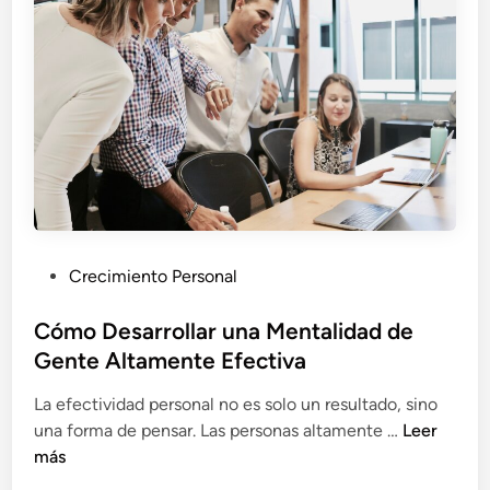
V
n
i
i
d
d
a
a
d
e
s
c
o
m
P
Crecimiento Personal
o
u
C
b
Cómo Desarrollar una Mentalidad de
l
l
Gente Altamente Efectiva
a
i
v
La efectividad personal no es solo un resultado, sino
c
e
C
una forma de pensar. Las personas altamente …
Leer
a
p
ó
más
d
a
m
o