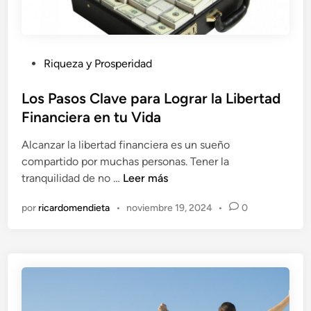
l
e
A
n
h
t
o
e
P
Riqueza y Prosperidad
r
E
u
r
f
b
Los Pasos Clave para Lograr la Libertad
o
e
l
Financiera en tu Vida
:
c
i
P
t
Alcanzar la libertad financiera es un sueño
c
o
i
compartido por muchas personas. Tener la
a
r
v
L
tranquilidad de no …
Leer más
d
Q
a
o
o
u
por
ricardomendieta
•
noviembre 19, 2024
•
0
s
e
é
P
n
D
a
e
s
b
o
e
s
r
C