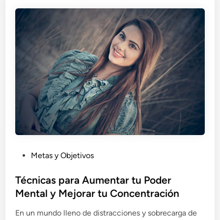
o
c
r
i
t
r
a
l
n
a
c
A
i
n
a
s
d
i
e
e
l
d
a
a
R
d
P
Metas y Objetivos
e
a
u
l
l
b
Técnicas para Aumentar tu Poder
a
I
l
Mental y Mejorar tu Concentración
j
n
i
a
s
En un mundo lleno de distracciones y sobrecarga de
c
c
t