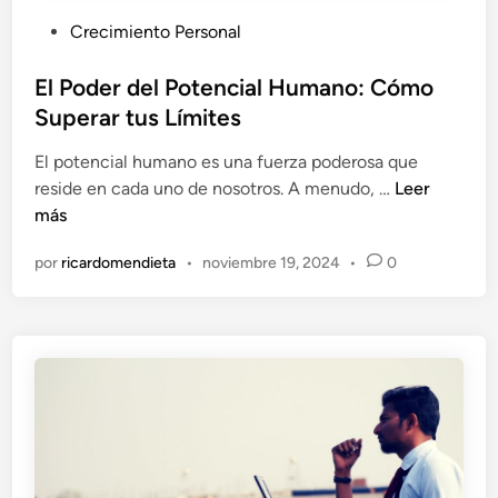
P
Crecimiento Personal
u
b
El Poder del Potencial Humano: Cómo
l
Superar tus Límites
i
El potencial humano es una fuerza poderosa que
c
E
reside en cada uno de nosotros. A menudo, …
Leer
a
l
más
d
P
o
por
ricardomendieta
•
noviembre 19, 2024
•
0
o
e
d
n
e
r
d
e
l
P
o