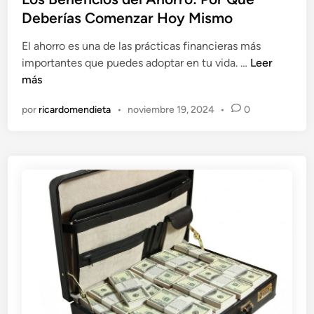
t
o
l
Deberías Comenzar Hoy Mismo
a
n
i
l
a
El ahorro es una de las prácticas financieras más
c
i
l
L
importantes que puedes adoptar en tu vida. …
Leer
a
d
y
o
más
d
a
P
s
o
d
r
por
ricardomendieta
•
noviembre 19, 2024
•
0
B
e
d
o
e
n
e
f
n
G
e
e
e
s
f
n
i
i
t
o
c
e
n
i
A
a
o
l
l
s
t
d
a
e
m