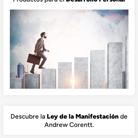
l
a
c
o
r
r
i
e
n
t
e
d
e
l
a
p
Descubre la
Ley de la Manifestación
de
r
Andrew Corentt.
o
s