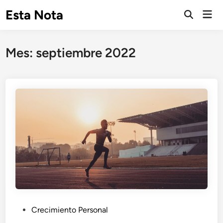
Saltar
Esta Nota
Men
al
Abrir
prin
búsqueda
contenido
Mes:
septiembre 2022
P
Crecimiento Personal
u