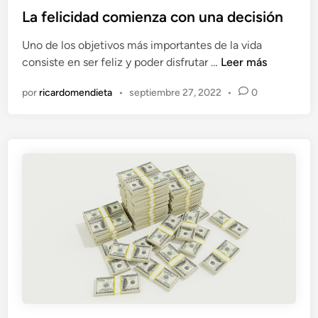
b
La felicidad comienza con una decisión
l
Uno de los objetivos más importantes de la vida
i
L
consiste en ser feliz y poder disfrutar …
Leer más
c
a
a
por
ricardomendieta
•
septiembre 27, 2022
•
0
f
d
e
o
l
e
i
n
c
i
d
a
d
c
o
m
i
e