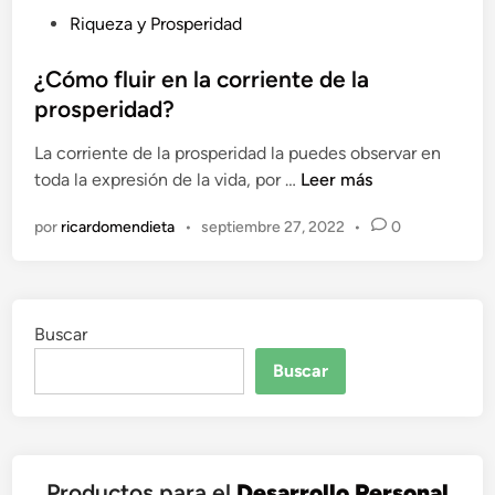
P
Riqueza y Prosperidad
n
u
z
b
¿Cómo fluir en la corriente de la
a
l
c
prosperidad?
i
o
La corriente de la prosperidad la puedes observar en
c
n
¿
toda la expresión de la vida, por …
Leer más
a
u
C
d
n
por
ricardomendieta
•
septiembre 27, 2022
•
0
ó
o
a
m
e
d
o
n
e
f
c
Buscar
l
i
u
s
Buscar
i
i
r
ó
e
n
n
Productos para el
Desarrollo Personal